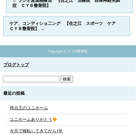
←
ラジオ波温熱療法 【住之江 治療院 自律神経失調
症 ＣＹＢ整骨院】
ケア、コンディショ二ング 【住之江 スポーツ ケア
ＣＹＢ整骨院】
→
Copyright (C) CYB整骨院
ブログトップ
最近の投稿
得点王のユニホーム
ユニホームありがとう
今月で移転してきてから1年